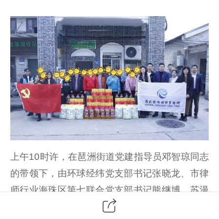
上午10时许，在琶洲街道党建指导员邓智琼同志
的带领下，由环球经纬党支部书记张晓龙、市律
师行业海珠区第七联合党支部书记熊继博、苏漫
那、蒋静妍、杨柳等同志组成的慰问组抵达康园